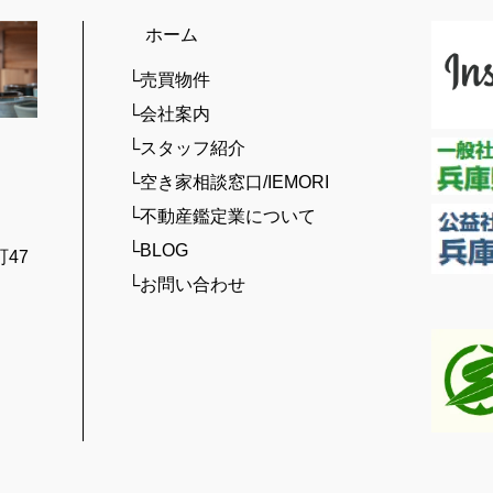
ホーム
└売買物件
└会社案内
└スタッフ紹介
└空き家相談窓口/IEMORI
└不動産鑑定業について
└BLOG
47
└お問い合わせ