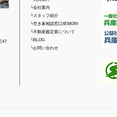
└会社案内
└スタッフ紹介
└空き家相談窓口/IEMORI
└不動産鑑定業について
└BLOG
47
└お問い合わせ